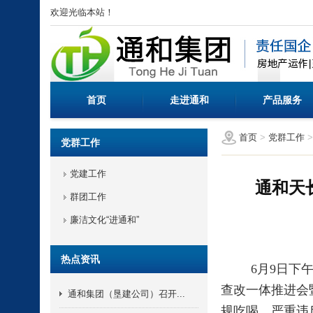
欢迎光临本站！
首页
走进通和
产品服务
首页
>
党群工作
>
党群工作
党建工作
通和天
群团工作
廉洁文化“进通和”
热点资讯
6月9日下
查改一体推进会
通和集团（垦建公司）召开...
规吃喝、严重违