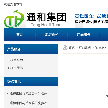
欢迎光临本站！
首页
走进通和
产品服务
首页
>
产品服务
>
项目展示
产品服务
项目介绍
项目展示
热点资讯
通和集团（垦建公司）召开...
通和集团与岳西县田头乡召...