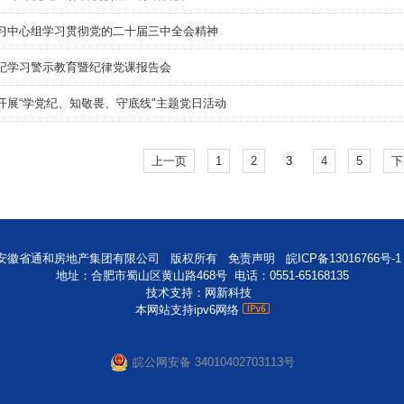
习中心组学习贯彻党的二十届三中全会精神
纪学习警示教育暨纪律党课报告会
开展“学党纪、知敬畏、守底线"主题党日活动
上一页
1
2
3
4
5
下
安徽省通和房地产集团有限公司 版权所有
免责声明
皖ICP备13016766号-1
地址：合肥市蜀山区黄山路468号
电话：0551-65168135
技术支持：
网新科技
本网站支持ipv6网络
皖公网安备 34010402703113号