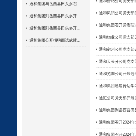
通和合肥公司党支部开
通和集团与岳西县田头乡召...
通和凤阳公司党支部开
通和集团到岳西县田头乡开...
通和集团召开党委理
通和集团到岳西县田头乡开...
通和物业公司党支部开
通和集团公开招聘面试成绩...
通和宿州公司党支部
通和天长分公司党支
通和芜湖公司开展违
通和集团迅速传达学
通汇公司党支部开展
通和集团到岳西县田
通和集团召开2024
通和集团召开2024