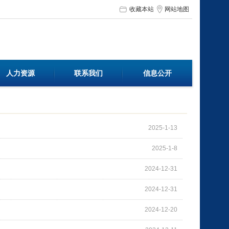
收藏本站
网站地图
人力资源
联系我们
信息公开
2025
-
1
-
13
2025
-
1
-
8
2024
-
12
-
31
2024
-
12
-
31
2024
-
12
-
20