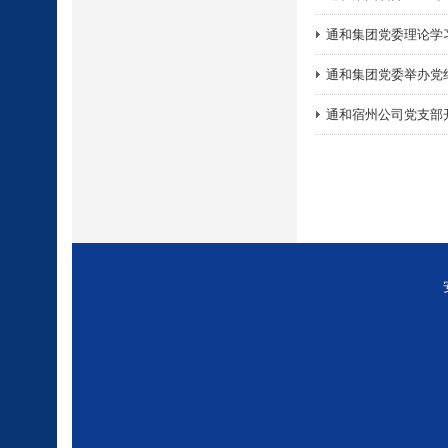
通和集团党委理论学
通和集团党委举办党
通和宿州公司党支部
[向上]