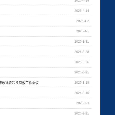
2025
-
4
-
14
2025
-
4
-
14
2025
-
4
-
2
2025
-
4
-
1
2025
-
3
-
31
2025
-
3
-
28
2025
-
3
-
26
2025
-
3
-
21
风廉政建设和反腐败工作会议
2025
-
3
-
18
2025
-
3
-
10
2025
-
3
-
3
2025
-
2
-
21