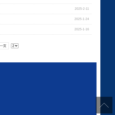
2025
-
2
-
11
2025
-
1
-
24
2025
-
1
-
16
一页