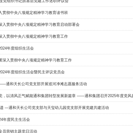
年度党组织书记抓基层党建工作述职评议会
入贯彻中央八项规定精神学习教育读书班
深入贯彻中央八项规定精神学习教育启动部署会
深入贯彻中央八项规定精神学习教育工作
024年度组织生活会
署深入贯彻中央八项规定精神学习教育工作
024年度组织生活会暨民主评议党员会
水源——通和天长公司党支部开展巡河净滩志愿服务活动
党，以清风正气赋能通和集团转型发展新篇章 ——通和集团召开2025年度党
非遗 —通和天长公司党支部与天玺幼儿园党支部开展党建共建活动
24年度民主生活会
全员营销主题党日活动