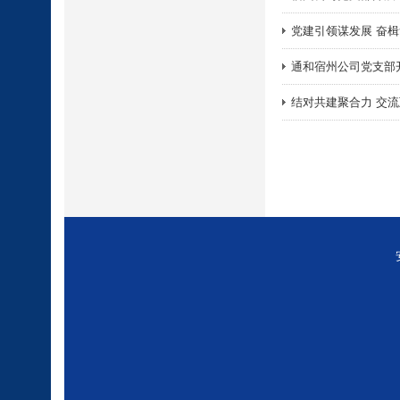
党建引领谋发展 奋
通和宿州公司党支部开
结对共建聚合力 交流
[向上]